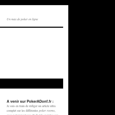
Un max de poker en ligne
A venir sur PokerADonf.fr :
Je suis en train de rédiger un article ultra
complet sur les différentes
poker rooms
,