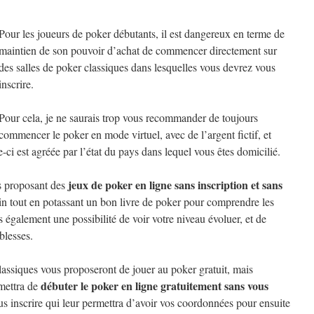
Pour les joueurs de poker débutants, il est dangereux en terme de
maintien de son pouvoir d’achat de commencer directement sur
des salles de poker classiques dans lesquelles vous devrez vous
inscrire.
Pour cela, je ne saurais trop vous recommander de toujours
commencer le poker en mode virtuel, avec de l’argent fictif, et
-ci est agréée par l’état du pays dans lequel vous êtes domicilié.
jeux de poker en ligne sans inscription et sans
es proposant des
ain tout en potassant un bon livre de poker pour comprendre les
s également une possibilité de voir votre niveau évoluer, et de
blesses.
lassiques vous proposeront de jouer au poker gratuit, mais
débuter le poker en ligne gratuitement sans vous
mettra de
vous inscrire qui leur permettra d’avoir vos coordonnées pour ensuite