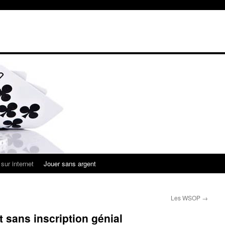
sur internet
Jouer sans argent
Les WSOP
→
t sans inscription génial