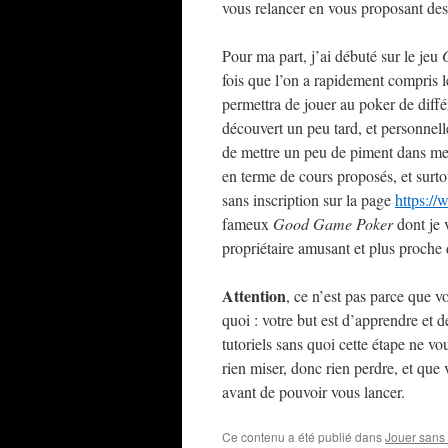
vous relancer en vous proposant des
Pour ma part, j’ai débuté sur le jeu
fois que l’on a rapidement compris le
permettra de jouer au poker de diffé
découvert un peu tard, et personnel
de mettre un peu de piment dans mes
en terme de cours proposés, et surtou
sans inscription sur la page
https://
fameux
Good Game Poker
dont je 
propriétaire amusant et plus proche d
Attention
, ce n’est pas parce que v
quoi : votre but est d’apprendre et 
tutoriels sans quoi cette étape ne v
rien miser, donc rien perdre, et que
avant de pouvoir vous lancer.
Ce contenu a été publié dans
Jouer sans