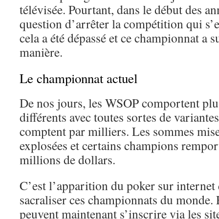
télévisée. Pourtant, dans le début des an
question d’arrêter la compétition qui s’e
cela a été dépassé et ce championnat a s
manière.
Le championnat actuel
De nos jours, les WSOP comportent plu
différents avec toutes sortes de variantes
comptent par milliers. Les sommes mises
explosées et certains champions remport
millions de dollars.
C’est l’apparition du poker sur internet
sacraliser ces championnats du monde. E
peuvent maintenant s’inscrire via les sit