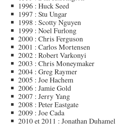
1996 : Huck Seed
1997 : Stu Ungar
1998 : Scotty Nguyen
1999 : Noel Furlong
2000 : Chris Ferguson
2001 : Carlos Mortensen
2002 : Robert Varkonyi
2003 : Chris Moneymaker
2004 : Greg Raymer
2005 : Joe Hachem
2006 : Jamie Gold
2007 : Jerry Yang
2008 : Peter Eastgate
2009 : Joe Cada
2010 et 2011 : Jonathan Duhamel