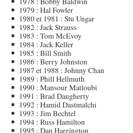
1978 : Bobby Baldwin
1979 : Hal Fowler
1980 et 1981 : Stu Ungar
1982 : Jack Strauss
1983 : Tom McEvoy
1984 : Jack Keller
1985 : Bill Smith
1986 : Berry Johnston
1987 et 1988 : Johnny Chan
1989 : Phill Hellmuth
1990 : Mansour Matloubi
1991 : Brad Daugherty
1992 : Hamid Dastmalchi
1993 : Jim Bechtel
1994 : Russ Hamilton
1995 : Dan Harrington