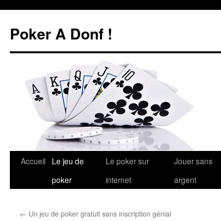
Poker A Donf !
Aller
Accueil
Le jeu de
Le poker sur
Jouer sans
au
poker
internet
argent
contenu
←
Un jeu de poker gratuit sans inscription génial