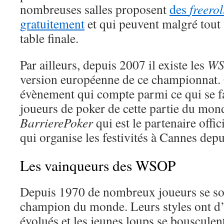
nombreuses salles proposent
des
freerol
gratuitement
et qui peuvent malgré tout
table finale.
Par ailleurs, depuis 2007 il existe les
W
version européenne de ce championnat. C
évènement qui compte parmi ce qui se fa
joueurs de poker de cette partie du monde
BarrierePoker
qui est le partenaire offi
qui organise les festivités à Cannes depu
Les vainqueurs des WSOP
Depuis 1970 de nombreux joueurs se son
champion du monde. Leurs styles ont d’
évolués et les jeunes loups se bousculen