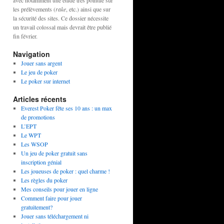
avec notamment une étude très pointue sur
les prélèvements (
rake
, etc.) ainsi que sur
la sécurité des sites. Ce dossier nécessite
un travail colossal mais devrait être publié
fin février.
Navigation
Jouer sans argent
Le jeu de poker
Le poker sur internet
Articles récents
Everest Poker fête ses 10 ans : un max
de promotions
L’EPT
Le WPT
Les WSOP
Un jeu de poker gratuit sans
inscription génial
Les joueuses de poker : quel charme !
Les règles du poker
Mes conseils pour jouer en ligne
Comment faire pour jouer
gratuitement?
Jouer sans téléchargement ni